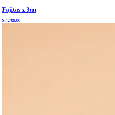
Fajitas x 3un
$11.708,00